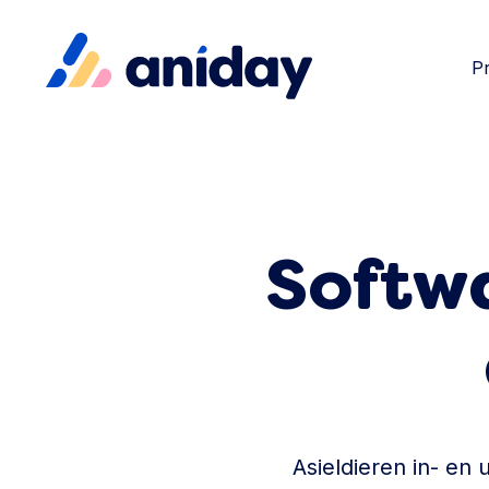
P
Softw
Asieldieren in- en