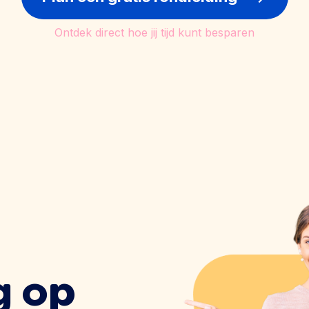
Ontdek direct hoe jij tijd kunt besparen
g op