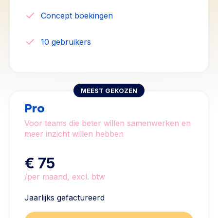
Concept boekingen
10 gebruikers
MEEST GEKOZEN
Pro
Voor teams die beter willen samenwerken en
meer inzicht willen hebben
€ 75
/per maand, excl. btw
Jaarlijks gefactureerd