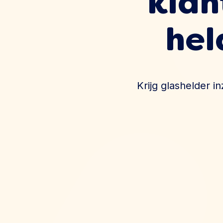
klan
hel
Krijg glashelder i