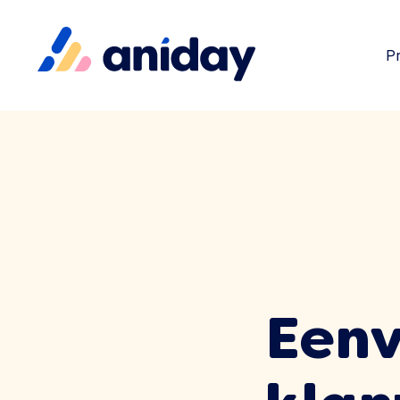
P
Eenv