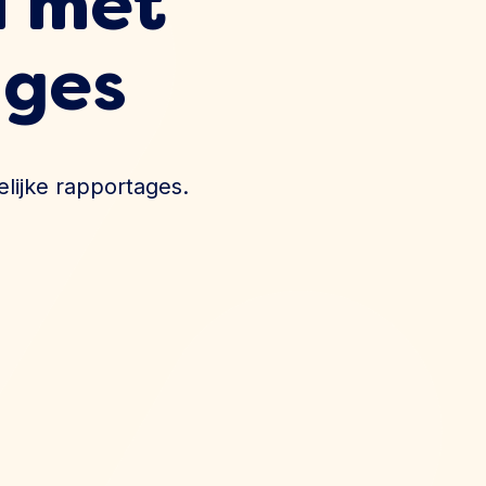
a met
ages
elijke rapportages.