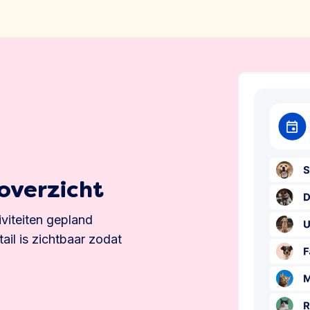
noverzicht
iviteiten gepland
ail is zichtbaar zodat