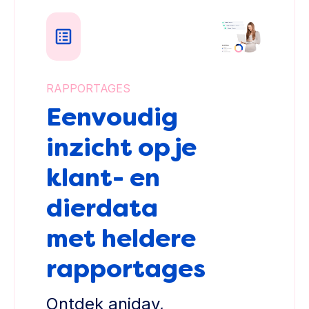
RAPPORTAGES
Eenvoudig
inzicht op je
klant- en
dierdata
met heldere
rapportages
Ontdek aniday,